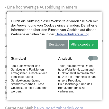
- Eine hochwertige Ausbildung in einem
abwechslungsreichen Berufsbild
- Umfassende praxisorientierte Ausbildung am LKW
Durch die Nutzung dieser Webseite erklären Sie sich mit
und auf der Route
der Verwendung von Cookies einverstanden. Detaillierte
- Gute Zukunftsperspektive in einem erfolgreichen
Informationen über den Einsatz von Cookies auf dieser
Webseite erhalten Sie in der
Datenschutzerklärung
.
und wachsenden Unternehmen
- Abwechslungsreiche Tätigkeiten in einem modernen
Bestätigen
Alle akzeptieren
Arbeitsumfeld
- Erwerb des LKW-Führerscheins in Ihrem ersten
Ausbildungsjahr
Standard
Analytik
Tools, die wesentliche
Tools, die anonyme Daten
Ihre schriftliche Bewerbung – vorzugsweise per Mail –
Services und Funktionen
über Website-Nutzung und -
richten Sie bitte an:
ermöglichen, einschließlich
Funktionalität sammeln. Wir
Identitätsprüfung,
nutzen die Erkenntnisse, um
Servicekontinuität und
unsere Produkte,
Zahradnik GmbH
Standortsicherheit. Diese
Dienstleistungen und das
Heiko Noe
Option kann nicht abgelehnt
Benutzererlebnis zu
werden.
verbessern.
Industriestraße 5
74821 Mosbach
Gerne per Mail:
heiko_noe@zahradnik.com