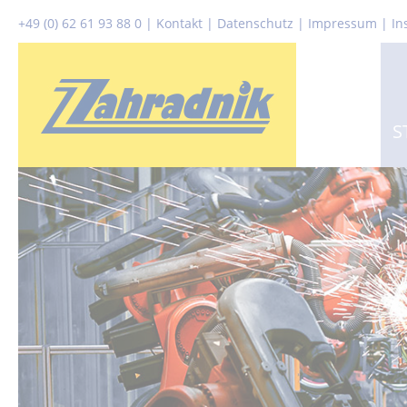
+49 (0) 62 61 93 88 0
|
Kontakt
|
Datenschutz
|
Impressum |
In
S