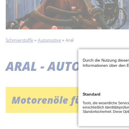
Schmierstoffe
Automotive
Aral
ARAL - AUTOMOTIVE
Durch die Nutzung dieser
Informationen über den E
Standard
Motorenöle für PKW
Tools, die wesentliche Servi
einschließlich Identitätsprüfu
Standortsicherheit. Diese Op