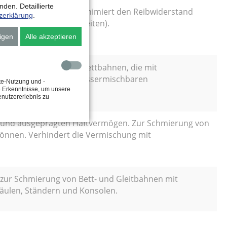
den. Detaillierte
ägtem Haftvermögen. Minimiert den Reibwiderstand
zerklärung
.
ip-Bewegungen (Ruckgleiten).
igen
Alle akzeptieren
 Zur Schmierung von Bettbahnen, die mit
die Vermischung mit wassermischbaren
te-Nutzung und -
e Erkenntnisse, um unsere
enutzererlebnis zu
 und ausgeprägten Haftvermögen. Zur Schmierung von
önnen. Verhindert die Vermischung mit
 zur Schmierung von Bett- und Gleitbahnen mit
äulen, Ständern und Konsolen.