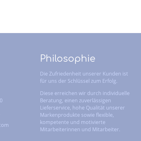
Philosophie
Die Zufriedenheit unserer Kunden ist
für uns der Schlüssel zum Erfolg.
Diese erreichen wir durch individuelle
 0
Beratung, einen zuverlässigen
Lieferservice, hohe Qualität unserer
2
Markenprodukte sowie flexible,
kompetente und motivierte
.com
Mitarbeiterinnen und Mitarbeiter.