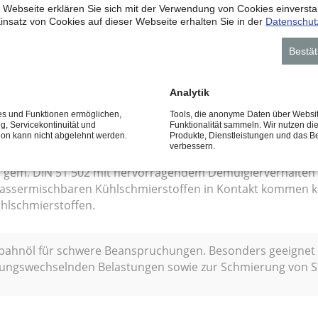
 Webseite erklären Sie sich mit der Verwendung von Cookies einverstan
 Spezialhaftöl vom Typ CGLP gem. DIN 51 502 mit ausgepr
insatz von Cookies auf dieser Webseite erhalten Sie in der
Datenschut
 Führungsschienen und verhindert zuverlässig die Stick-Sl
Bestät
Analytik
 gem. DIN 51 502 mit hervorragendem Demulgierverhalten.
hlschmierstoffen in Kontakt kommen können. Verhindert 
ces und Funktionen ermöglichen,
Tools, die anonyme Daten über Websi
ng, Servicekontinuität und
Funktionalität sammeln. Wir nutzen di
tion kann nicht abgelehnt werden.
Produkte, Dienstleistungen und das B
verbessern.
 gem. DIN 51 502 mit hervorragendem Demulgierverhalten
wassermischbaren Kühlschmierstoffen in Kontakt kommen k
hlschmierstoffen.
itbahnöl für schwere Beanspruchungen. Besonders geeignet
htungswechselnden Belastungen sowie zur Schmierung von S