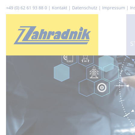
+49 (0) 62 61 93 88 0
|
Kontakt
|
Datenschutz
|
Impressum |
In
S