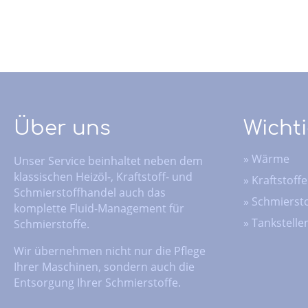
Über uns
Wichti
»
Wärme
Unser Service beinhaltet neben dem
klassischen Heizöl-, Kraftstoff- und
»
Kraftstoffe
Schmierstoffhandel auch das
»
Schmiersto
komplette Fluid-Management für
»
Tankstelle
Schmierstoffe.
Wir übernehmen nicht nur die Pflege
Ihrer Maschinen, sondern auch die
Entsorgung Ihrer Schmierstoffe.