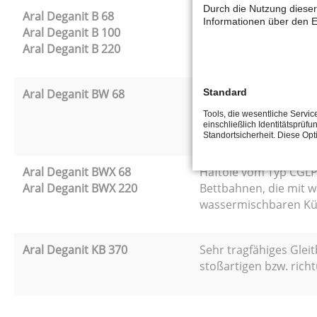
Durch die Nutzung dieser
Aral Deganit B 68
Alterungsbeständiges
Informationen über den E
Aral Deganit B 100
zwischen Bettbahn und
Aral Deganit B 220
Standard
Aral Deganit BW 68
Haftöle vom Typ CGLP
wassermischbaren Kü
Tools, die wesentliche Servi
Kühlschmierstoffen.
einschließlich Identitätsprüfu
Standortsicherheit. Diese Op
Aral Deganit BWX 68
Haftöle vom Typ CGLP
Aral Deganit BWX 220
Bettbahnen, die mit 
wassermischbaren Kü
Aral Deganit KB 370
Sehr tragfähiges Gle
stoßartigen bzw. ric