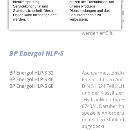
Identitätsprüfung,
nutzen die Erkenntnisse, um
BP Energol HLP-HM 220
entsprechen der Klass
Servicekontinuität und
unsere Produkte,
Standortsicherheit. Diese
Dienstleistungen und das
Hydrauliköle Typ HM 
Option kann nicht abgelehnt
Benutzererlebnis zu
ISO6743/4. Die Spezif
werden.
verbessern.
namhafter Hydraulikhe
werden erfüllt.
BP Energol HLP-S
BP Energol HLP-S 32
Aschearmes, zinkfreie
BP Energol HLP-S 46
Entspricht den Anfor
BP Energol HLP-S 68
DIN 51 524 Teil 2 „Hyd
und der Klassifizierun
„Hydrauliköle Typ HM
6743/4. Darüber hina
spezielle Anforderun
deutschen Stahlindus
abgedeckt.