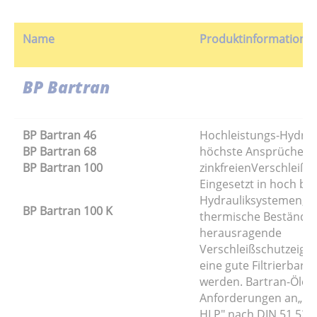
Name
Produktinformation
BP Bartran
BP Bartran 46
Hochleistungs-Hydraul
BP Bartran 68
höchste Ansprüche m
BP Bartran 100
zinkfreienVerschleißs
Eingesetzt in hoch b
Hydrauliksystemen, i
BP Bartran 100 K
thermische Beständigk
herausragende
Verschleißschutzeige
eine gute Filtrierbarke
werden. Bartran-Öle e
Anforderungen an„Hyd
HLP" nach DIN 51 524 