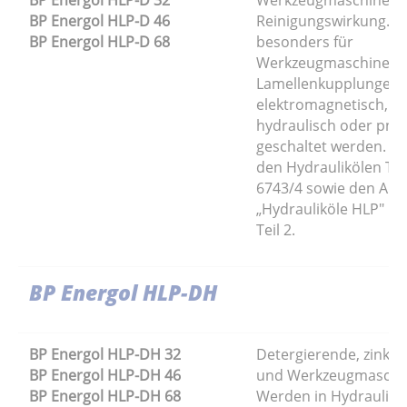
BP Energol HLP-D 46
Reinigungswirkung. Ei
BP Energol HLP-D 68
besonders für
Werkzeugmaschinenge
Lamellenkupplungen, 
elektromagnetisch, m
hydraulisch oder pne
geschaltet werden. S
den Hydraulikölen Ty
6743/4 sowie den An
„Hydrauliköle HLP" na
Teil 2.
BP Energol HLP-DH
BP Energol HLP-DH 32
Detergierende, zinkfre
BP Energol HLP-DH 46
und Werkzeugmaschin
BP Energol HLP-DH 68
Werden in Hydraulik