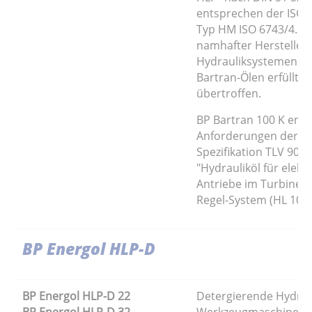
entsprechen der ISO K
Typ HM ISO 6743/4. Sp
namhafter Hersteller
Hydrauliksystemen w
Bartran-Ölen erfüllt u
übertroffen.
BP Bartran 100 K ents
Anforderungen der S
Spezifikation TLV 901
"Hydrauliköl für elekt
Antriebe im Turbinen
Regel-System (HL 100
BP Energol HLP-D
BP Energol HLP-D 22
Detergierende Hydrau
BP Energol HLP-D 32
Werkzeugmaschinenöl