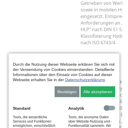
Getrieben von Werkz
sowie in mobilen Hydr
eingesetzt. Entsprec
Anforderungen an „Hy
HLP" nach DIN 51 524 
Klassifizierung Hydra
nach ISO 6743/4.
BP Energol HLP-HM
Durch die Nutzung dieser Webseite erklären Sie sich mit
der Verwendung von Cookies einverstanden. Detaillierte
Informationen über den Einsatz von Cookies auf dieser
Webseite erhalten Sie in der
Datenschutzerklärung
.
BP Energol HLP-HM 10
Qualitäts-Hydrauliköle
BP Energol HLP-HM 15
hoch belasteten Hydr
Bestätigen
Alle akzeptieren
BP Energol HLP-HM 22
von Werkzeugmaschin
BP Energol HLP-HM 32
Getrieben, hydraulis
BP Energol HLP-HM 46
Drehmomentwandlern
Standard
Analytik
BP Energol HLP-HM 68
Lagerschmierung. Erfü
Tools, die wesentliche
Tools, die anonyme Daten
BP Energol HLP-HM 100
Anforderungen an „Hy
Services und Funktionen
über Website-Nutzung und -
ermöglichen, einschließlich
Funktionalität sammeln. Wir
BP Energol HLP-HM 150
HLP" nach DIN 51 524 