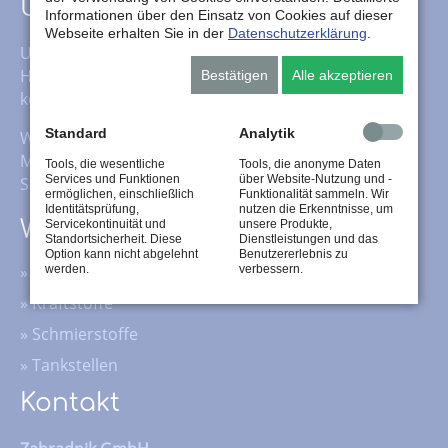
Über uns
Informationen über den Einsatz von Cookies auf dieser
Webseite erhalten Sie in der
Datenschutzerklärung
.
Unser Service beinhaltet neben dem klassischen
Heizöl-, Kraftstoff- und Schmierstoffhandel auch das
Bestätigen
Alle akzeptieren
komplette Fluid-Management für Schmierstoffe.
Standard
Analytik
Wir übernehmen nicht nur die Pflege Ihrer
Maschinen, sondern auch die Entsorgung Ihrer
Tools, die wesentliche
Tools, die anonyme Daten
Services und Funktionen
über Website-Nutzung und -
Schmierstoffe.
ermöglichen, einschließlich
Funktionalität sammeln. Wir
Identitätsprüfung,
nutzen die Erkenntnisse, um
Wichtige Inhalte
Servicekontinuität und
unsere Produkte,
Standortsicherheit. Diese
Dienstleistungen und das
Option kann nicht abgelehnt
Benutzererlebnis zu
»
Wärme
werden.
verbessern.
»
Kraftstoffe
»
Schmierstoffe
»
Tankstellen
Kontakt