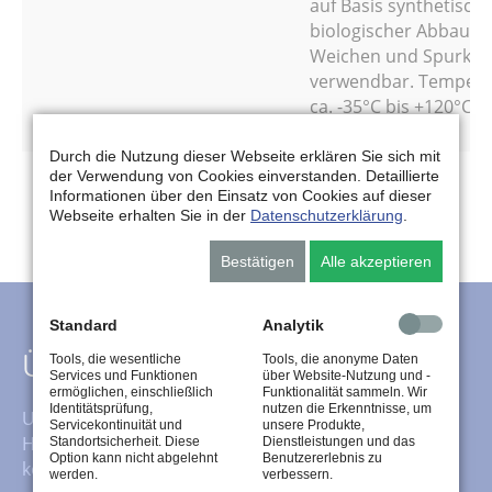
auf Basis synthetisch
biologischer Abbaubar
Weichen und Spurkra
verwendbar. Temperat
ca. -35°C bis +120°C.
Durch die Nutzung dieser Webseite erklären Sie sich mit
der Verwendung von Cookies einverstanden. Detaillierte
Informationen über den Einsatz von Cookies auf dieser
Webseite erhalten Sie in der
Datenschutzerklärung
.
Bestätigen
Alle akzeptieren
Standard
Analytik
Tools, die wesentliche
Tools, die anonyme Daten
Über uns
Services und Funktionen
über Website-Nutzung und -
ermöglichen, einschließlich
Funktionalität sammeln. Wir
Identitätsprüfung,
nutzen die Erkenntnisse, um
Unser Service beinhaltet neben dem klassischen
Servicekontinuität und
unsere Produkte,
Heizöl-, Kraftstoff- und Schmierstoffhandel auch das
Standortsicherheit. Diese
Dienstleistungen und das
Option kann nicht abgelehnt
Benutzererlebnis zu
komplette Fluid-Management für Schmierstoffe.
werden.
verbessern.