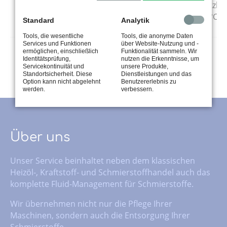
Temperatureinsatzber
ca. -40°C bis +120°C.
Standard
Analytik
Tools, die wesentliche
Tools, die anonyme Daten
Services und Funktionen
über Website-Nutzung und -
ermöglichen, einschließlich
Funktionalität sammeln. Wir
Identitätsprüfung,
nutzen die Erkenntnisse, um
Servicekontinuität und
unsere Produkte,
Standortsicherheit. Diese
Dienstleistungen und das
Option kann nicht abgelehnt
Benutzererlebnis zu
werden.
verbessern.
Über uns
Unser Service beinhaltet neben dem klassischen
Heizöl-, Kraftstoff- und Schmierstoffhandel auch das
komplette Fluid-Management für Schmierstoffe.
Wir übernehmen nicht nur die Pflege Ihrer
Maschinen, sondern auch die Entsorgung Ihrer
Schmierstoffe.