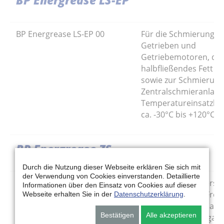
BP Energrease LS-EP
BP Energrease LS-EP 00
Für die Schmierung v
Getrieben und
Getriebemotoren, die
halbfließendes Fett er
sowie zur Schmierung
Zentralschmieranlage
Temperatureinsatzber
ca. -30°C bis +120°C.
BP Energrease ZS
Durch die Nutzung dieser Webseite erklären Sie sich mit
der Verwendung von Cookies einverstanden. Detaillierte
BP Energrease ZS 00
Für Zentralschmiersy
Informationen über den Einsatz von Cookies auf dieser
Lkw und Bussen. Frei
Webseite erhalten Sie in der
Datenschutzerklärung
.
von Vogel, Koopmans
Bestätigen
Alle akzeptieren
Schübler. MB-Freigabe