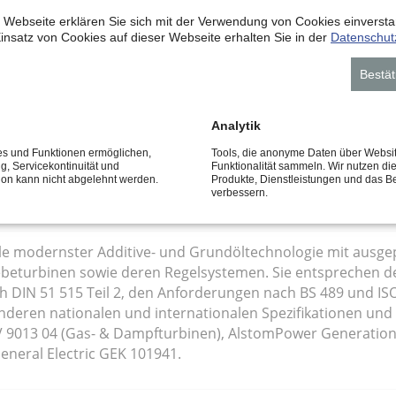
 modernster Additive- und Grundöltechnologie mit ausgepr
 Webseite erklären Sie sich mit der Verwendung von Cookies einverstan
insatz von Cookies auf dieser Webseite erhalten Sie in der
Datenschut
n sowie deren Regelsystemen. Sie entsprechen den Anford
n nach ISO 8068 „Lubricating Oils for Turbines, Categories
Bestät
fikationen sowie den Vorschriften der Turbinenhersteller:
m HTGD 90 117 D, Alstom Energie (NBA p50001a), GeneralEle
n).
Analytik
ces und Funktionen ermöglichen,
Tools, die anonyme Daten über Websi
ng, Servicekontinuität und
Funktionalität sammeln. Wir nutzen di
tion kann nicht abgelehnt werden.
Produkte, Dienstleistungen und das B
verbessern.
öle modernster Additive- und Grundöltechnologie mit ausge
beturbinen sowie deren Regelsystemen. Sie entsprechen d
h DIN 51 515 Teil 2, den Anforderungen nach BS 489 und ISO 
deren nationalen und internationalen Spezifikationen und 
 9013 04 (Gas- & Dampfturbinen), AlstomPower Generation 
General Electric GEK 101941.