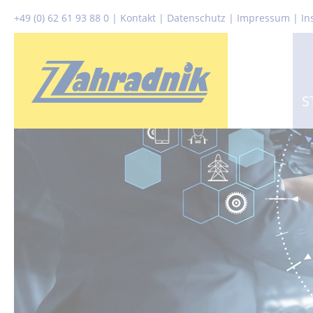
+49 (0) 62 61 93 88 0
|
Kontakt
|
Datenschutz
|
Impressum |
In
S