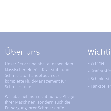
Über uns
Wichti
»
Wärme
Unser Service beinhaltet neben dem
klassischen Heizöl-, Kraftstoff- und
»
Kraftstoffe
Schmierstoffhandel auch das
»
Schmiersto
komplette Fluid-Management für
»
Tankstelle
Schmierstoffe.
Wir übernehmen nicht nur die Pflege
Ihrer Maschinen, sondern auch die
Entsorgung Ihrer Schmierstoffe.