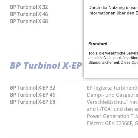
BP Turbinol X 32
Legierte Turbinenöle
Durch die Nutzung dieser
Informationen über den E
BP Turbinol X 46
Dampf und Gasturbine
BP Turbinol X 68
515 Teil 2 sowie dene
internationalen Spezi
Dampfturbinen), Alsto
Hitachi (Dampfturbine
Standard
Tools, die wesentliche Servi
einschließlich Identitätsprüfu
BP Turbinol X-EP
Standortsicherheit. Diese Op
BP Turbinol X-EP 32
EP-legierte Turbinen
BP Turbinol X-EP 46
Dampf- und Gasgetrie
BP Turbinol X-EP 68
Verschleißschutz" nac
and L-TGA" und den an
Power Generation TLV
Electric GEK 32568F, 