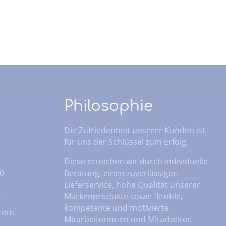
Philosophie
Die Zufriedenheit unserer Kunden ist
für uns der Schlüssel zum Erfolg.
Diese erreichen wir durch individuelle
 0
Beratung, einen zuverlässigen
Lieferservice, hohe Qualität unserer
2
Markenprodukte sowie flexible,
kompetente und motivierte
.com
Mitarbeiterinnen und Mitarbeiter.