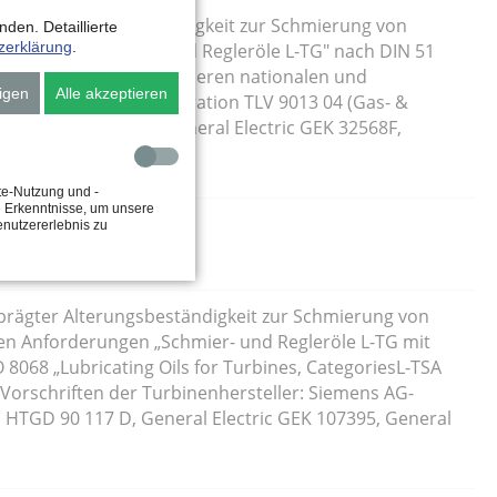
ägter Alterungsbeständigkeit zur Schmierung von
den. Detaillierte
zerklärung
.
erungen „Schmier- und Regleröle L-TG" nach DIN 51
 L-TSA and L-TGA" und anderen nationalen und
igen
Alle akzeptieren
 Siemens AG-Power Generation TLV 9013 04 (Gas- &
ctric GEK 107395, General Electric GEK 32568F,
te-Nutzung und -
e Erkenntnisse, um unsere
enutzererlebnis zu
prägter Alterungsbeständigkeit zur Schmierung von
en Anforderungen „Schmier- und Regleröle L-TG mit
8068 „Lubricating Oils for Turbines, CategoriesL-TSA
Vorschriften der Turbinenhersteller: Siemens AG-
HTGD 90 117 D, General Electric GEK 107395, General