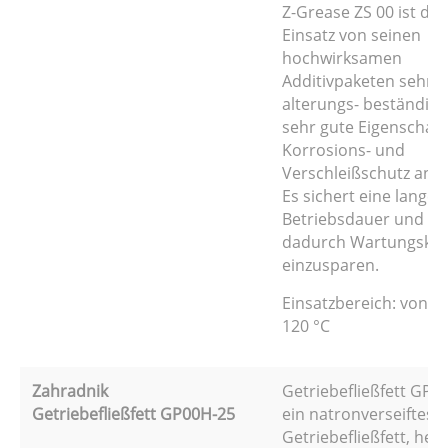
Z-Grease ZS 00 ist du
Einsatz von seinen
hochwirksamen
Additivpaketen sehr g
alterungs- beständig 
sehr gute Eigenschaf
Korrosions- und
Verschleißschutz anbe
Es sichert eine lange
Betriebsdauer und hil
dadurch Wartungsko
einzusparen.
Einsatzbereich: von -4
120 °C
Zahradnik
Getriebefließfett GP00
Getriebefließfett GP00H-25
ein natronverseiftes
Getriebefließfett, herg