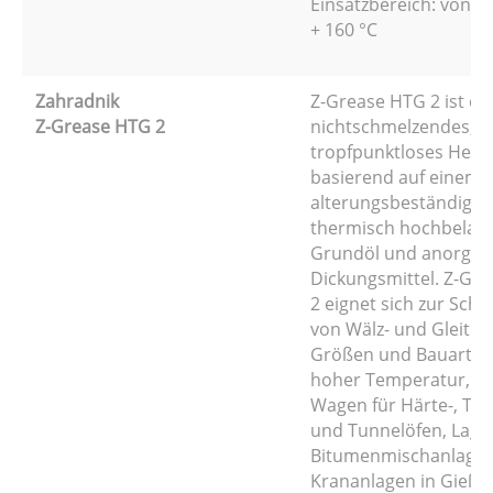
Einsatzbereich: von - 
+ 160 °C
Zahradnik
Z-Grease HTG 2 ist ei
Z-Grease HTG 2
nichtschmelzendes,
tropfpunktloses Heißl
basierend auf einem
alterungsbeständigen
thermisch hochbelas
Grundöl und anorga
Dickungsmittel. Z-Gr
2 eignet sich zur Sch
von Wälz- und Gleitlag
Größen und Bauarten
hoher Temperatur, z. B
Wagen für Härte-, Tro
und Tunnelöfen, Lage
Bitumenmischanlagen
Krananlagen in Gießer