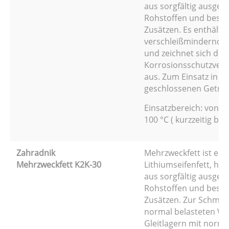
aus sorgfältig ausgew
Rohstoffen und beso
Zusätzen. Es enthält
verschleißmindernde 
und zeichnet sich dur
Korrosionsschutzve
aus. Zum Einsatz in
geschlossenen Getrie
Einsatzbereich: von -2
100 °C ( kurzzeitig bis 
Zahradnik
Mehrzweckfett ist ein
Mehrzweckfett K2K-30
Lithiumseifenfett, her
aus sorgfältig ausgew
Rohstoffen und beso
Zusätzen. Zur Schmie
normal belasteten Wä
Gleitlagern mit norma