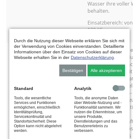
Wasser ihre voller Wi
behalten.
Einsatzbereich: von -3
130 °C
Durch die Nutzung dieser Webseite erklären Sie sich mit
der Verwendung von Cookies einverstanden. Detaillierte
Zahradnik
S-Fett MP-3-HR ist ein
Informationen über den Einsatz von Cookies auf dieser
S-Fett MP-3-HR
hochwertiges Lithium
Webseite erhalten Sie in der
Datenschutzerklärung
.
Seifenfett für die Sc
Bestätigen
Alle akzeptieren
von Wälz- und Gleitla
erhöhten Temperatu
extremen Druckbelas
Standard
Analytik
Neben Korrosions- u
Tools, die wesentliche
Tools, die anonyme Daten
Oxydationsschutzzus
Services und Funktionen
über Website-Nutzung und -
enthält es EP-Additive
ermöglichen, einschließlich
Funktionalität sammeln. Wir
Identitätsprüfung,
nutzen die Erkenntnisse, um
optimale
Servicekontinuität und
unsere Produkte,
Schmiereigenschafte
Standortsicherheit. Diese
Dienstleistungen und das
Option kann nicht abgelehnt
Benutzererlebnis zu
verleihen und selbst b
werden.
verbessern.
Gegenwart von bis zu