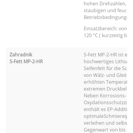
hohen Drehzahlen, au
staubigen und feucht
Betriebsbedingungen
Einsatzbereich: von -3
120 °C ( kurzzeitig bis 
Zahradnik
S-Fett MP-2-HR ist ein
S-Fett MP-2-HR
hochwertiges Lithium
Seifenfett für die Sc
von Wälz- und Gleitla
erhöhten Temperatu
extremen Druckbelas
Neben Korrosions- u
Oxydationsschutzzus
enthält es EP-Additive
optimaleSchmiereige
verleihen und selbst b
Gegenwart von bis zu