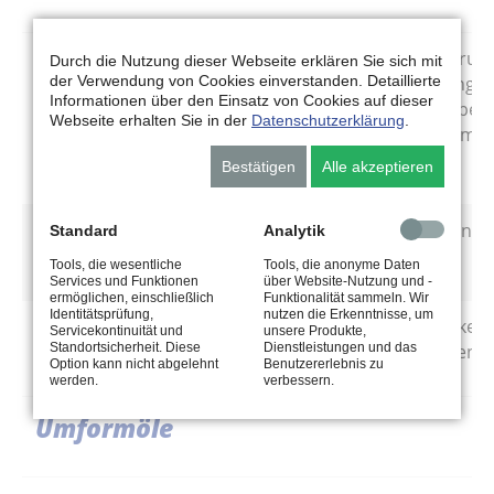
Aral Sulnit CC 5
Schleiföl auf HC-Grun
Durch die Nutzung dieser Webseite erklären Sie sich mit
Basis, verdampfungsa
der Verwendung von Cookies einverstanden. Detaillierte
Informationen über den Einsatz von Cookies auf dieser
Sulnit CC 5 ist ein be
Webseite erhalten Sie in der
Datenschutzerklärung
.
Produkt zum Hartmeta
Schleifen.
Bestätigen
Alle akzeptieren
Aral Sulnit UN
Schleiföl für den univ
Standard
Analytik
Einsatz.
Tools, die wesentliche
Tools, die anonyme Daten
Services und Funktionen
über Website-Nutzung und -
ermöglichen, einschließlich
Funktionalität sammeln. Wir
Identitätsprüfung,
nutzen die Erkenntnisse, um
Aral Sulnit UN-X
Hochgeschwindigkeits
Servicekontinuität und
unsere Produkte,
für den universellen E
Standortsicherheit. Diese
Dienstleistungen und das
Option kann nicht abgelehnt
Benutzererlebnis zu
werden.
verbessern.
Umformöle