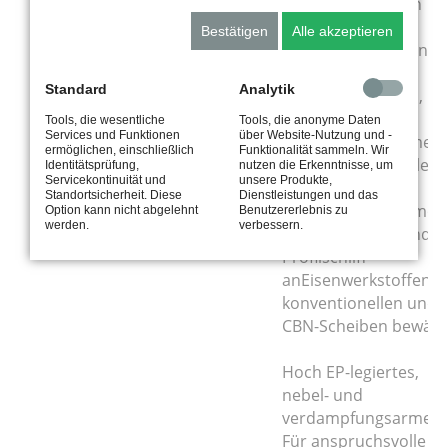
schwer spanbaren
Eisen- und
Bestätigen
Alle akzeptieren
Nichteisenmetallen.
Standard
Analytik
Mittel-EP-legiertes,
nebel- und
Tools, die wesentliche
Tools, die anonyme Daten
Services und Funktionen
über Website-Nutzung und -
verdampfungsarmes
ermöglichen, einschließlich
Funktionalität sammeln. Wir
Hochleistungsschleifö
Identitätsprüfung,
nutzen die Erkenntnisse, um
Servicekontinuität und
unsere Produkte,
mit gutem
Standortsicherheit. Diese
Dienstleistungen und das
Luftabscheidevermög
Option kann nicht abgelehnt
Benutzererlebnis zu
werden.
verbessern.
Im Tief-, Nuten- und
Profilschliff
anEisenwerkstoffen m
konventionellen und
CBN-Scheiben bewähr
Hoch EP-legiertes,
nebel- und
verdampfungsarmes Ö
Für anspruchsvolle