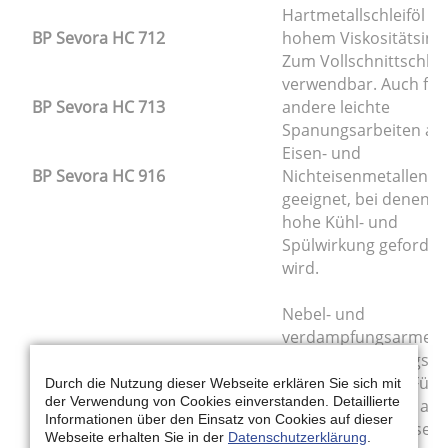
Hartmetallschleiföl mi
BP Sevora HC 712
hohem Viskositätsind
Zum Vollschnittschlei
verwendbar. Auch für
BP Sevora HC 713
andere leichte
Spanungsarbeiten an
Eisen- und
BP Sevora HC 916
Nichteisenmetallen
geeignet, bei denen
hohe Kühl- und
Spülwirkung geforder
wird.
Nebel- und
verdampfungsarmes
Metallbearbeitungsöl
mit EP-Zusätzen. Für
Durch die Nutzung dieser Webseite erklären Sie sich mit
der Verwendung von Cookies einverstanden. Detaillierte
schwere Spanung an
Informationen über den Einsatz von Cookies auf dieser
mittel schwer bis sehr
Webseite erhalten Sie in der
Datenschutzerklärung
.