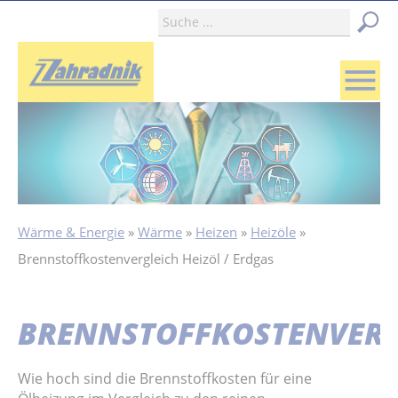
menu
Wärme & Energie
Wärme
Heizen
Heizöle
Brennstoffkostenvergleich Heizöl / Erdgas
BRENNSTOFFKOSTENVERG
Wie hoch sind die Brennstoffkosten für eine