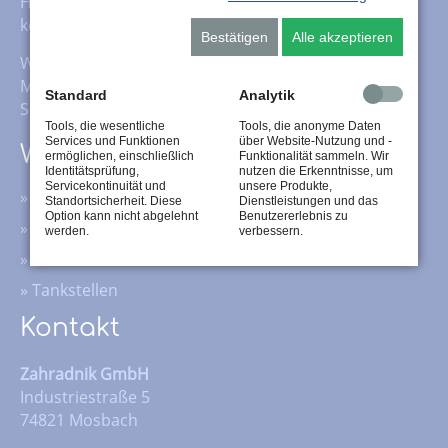
Heizöl-, Kraftstoff- und Schmierstoffhandel auch das
komplette Fluid-Management für Schmierstoffe.
Bestätigen
Alle akzeptieren
Wir übernehmen nicht nur die Pflege Ihrer
Maschinen, sondern auch die Entsorgung Ihrer
Standard
Analytik
Schmierstoffe.
Tools, die wesentliche
Tools, die anonyme Daten
Services und Funktionen
über Website-Nutzung und -
Wichtige Inhalte
ermöglichen, einschließlich
Funktionalität sammeln. Wir
Identitätsprüfung,
nutzen die Erkenntnisse, um
Servicekontinuität und
unsere Produkte,
»
Wärme
Standortsicherheit. Diese
Dienstleistungen und das
Option kann nicht abgelehnt
Benutzererlebnis zu
»
Kraftstoffe
werden.
verbessern.
»
Schmierstoffe
»
Tankstellen
Kontakt
Zahradnik GmbH
Industriestraße 5
74821 Mosbach